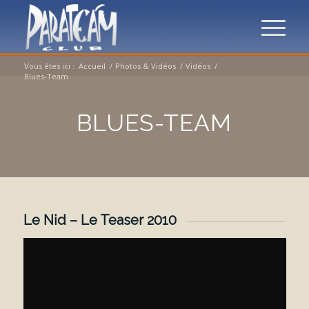
Vous êtes ici :
Accueil
/
Photos & Vidéos
/
Vidéos
/
Blues-Team
BLUES-TEAM
Le Nid – Le Teaser 2010