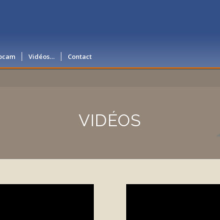
ebcam
Vidéos…
Contact
VIDÉOS