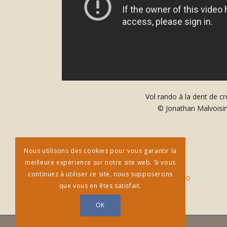
Vol rando à la dent de cr
© Jonathan Malvoisi
…ET AUSSI
Nous utilisons des cookies pour vous garantir la
meilleure expérience sur notre site web. Si vous
continuez à utiliser ce site, nous supposerons
Archives vidéos sur notre
chaine Viméo
que vous en êtes satisfait.
OK