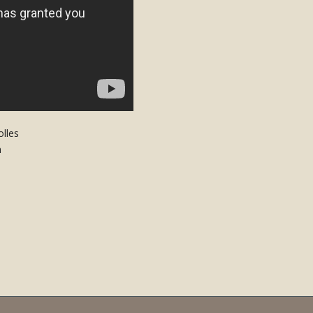
olles
n